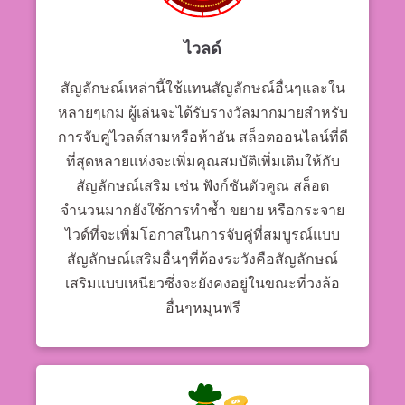
ไวลด์
สัญลักษณ์เหล่านี้ใช้แทนสัญลักษณ์อื่นๆและใน
หลายๆเกม ผู้เล่นจะได้รับรางวัลมากมายสำหรับ
การจับคู่ไวลด์สามหรือห้าอัน สล็อตออนไลน์ที่ดี
ที่สุดหลายแห่งจะเพิ่มคุณสมบัติเพิ่มเติมให้กับ
สัญลักษณ์เสริม เช่น ฟังก์ชันตัวคูณ สล็อต
จำนวนมากยังใช้การทำซ้ำ ขยาย หรือกระจาย
ไวด์ที่จะเพิ่มโอกาสในการจับคู่ที่สมบูรณ์แบบ
สัญลักษณ์เสริมอื่นๆที่ต้องระวังคือสัญลักษณ์
เสริมแบบเหนียวซึ่งจะยังคงอยู่ในขณะที่วงล้อ
อื่นๆหมุนฟรี