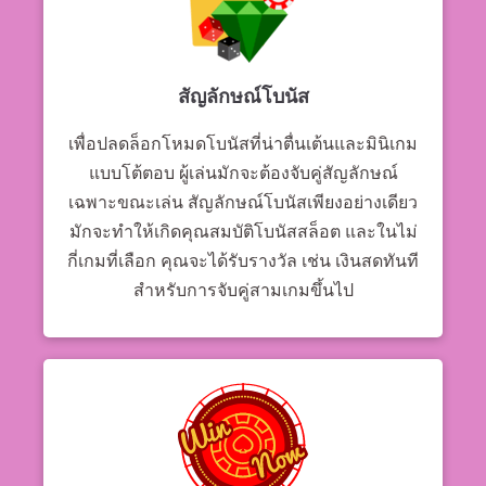
สัญลักษณ์โบนัส
เพื่อปลดล็อกโหมดโบนัสที่น่าตื่นเต้นและมินิเกม
แบบโต้ตอบ ผู้เล่นมักจะต้องจับคู่สัญลักษณ์
เฉพาะขณะเล่น สัญลักษณ์โบนัสเพียงอย่างเดียว
มักจะทำให้เกิดคุณสมบัติโบนัสสล็อต และในไม่
กี่เกมที่เลือก คุณจะได้รับรางวัล เช่น เงินสดทันที
สำหรับการจับคู่สามเกมขึ้นไป