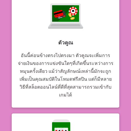
ตัวคูณ
อันนี้ค่อนข้างตรงไปตรงมา ตัวคูณจะเพิ่มการ
จ่ายเงินของการแข่งขันใดๆที่เกิดขึ้นระหว่างการ
หมุนครั้งเดียว แม้ว่าสัญลักษณ์เหล่านี้มักจะถูก
เพิ่มเป็นคุณสมบัติในโหมดฟรีสปิน แต่ก็มีหลาย
วิธีที่สล็อตออนไลน์ที่ดีที่สุดสามารถรวมเข้ากับ
เกมได้