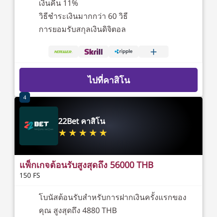
เงินคืน 11%
วิธีชำระเงินมากกว่า 60 วิธี
การยอมรับสกุลเงินดิจิตอล
+
ไปที่คาสิโน
4
22Bet คาสิโน
แพ็กเกจต้อนรับสูงสุดถึง 56000 THB
150 FS
โบนัสต้อนรับสำหรับการฝากเงินครั้งแรกของ
คุณ สูงสุดถึง 4880 THB