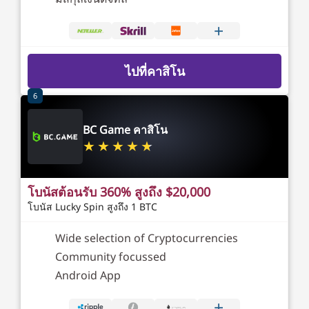
+
ไปที่คาสิโน
6
BC Game คาสิโน
โบนัสต้อนรับ 360% สูงถึง $20,000
โบนัส Lucky Spin สูงถึง 1 BTC
Wide selection of Cryptocurrencies
Community focussed
Android App
+