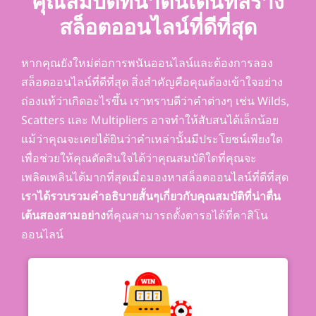
คุณสมบัติที่น่าตื่นเต้นที่สร้าง
สล็อตออนไลน์ที่ดีที่สุด
หากคุณยังใหม่ต่อการพนันออนไลน์และต้องการลอง
สล็อตออนไลน์ที่ดีที่สุด สิ่งสำคัญคือคุณต้องเข้าใจอย่าง
ถ่องแท้ว่าเกิดอะไรขึ้น เราทราบดีว่าคำต่างๆ เช่น Wilds,
Scatters และ Multipliers อาจทำให้สับสนได้เล็กน้อย
แม้ว่าคุณจะเคยได้ยินว่าคำเหล่านั้นมีประโยชน์เพียงใด
เพื่อช่วยให้คุณตัดสินใจได้ว่าคุณสมบัติใดที่คุณจะ
เพลิดเพลินได้มากที่สุดเมื่อมองหาสล็อตออนไลน์ที่ดีที่สุด
เราได้รวบรวมคำอธิบายสั้นๆเกี่ยวกับคุณสมบัติที่น่าตื่น
เต้นสองสามอย่าง
ที่คุณสามารถตั้งตารอได้ที่คาสิโน
ออนไลน์