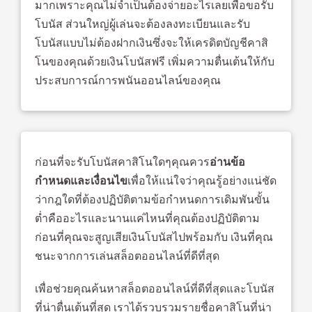
มากเพราะคุณไม่จำเป็นต้องจ่ายอะไรเลยเพื่อขอรับ
โบนัส ส่วนใหญ่ผู้เล่นจะต้องลงทะเบียนและรับ
โบนัสแบบไม่ต้องฝากเงินซึ่งจะให้เครดิตบัญชีคาสิ
โนของคุณด้วยเงินโบนัสฟรี เพิ่มความตื่นเต้นให้กับ
ประสบการณ์การพนันออนไลน์ของคุณ
ก่อนที่จะรับโบนัสคาสิโนใดๆคุณควร
อ่านข้อ
กำหนดและเงื่อนไข
เพื่อให้แน่ใจว่าคุณรู้อย่างแน่ชัด
ว่ากฎใดที่ต้องปฏิบัติตามข้อกำหนดการเดิมพันขั้น
ต่ำคืออะไรและนานแค่ไหนที่คุณต้องปฏิบัติตาม
ก่อนที่คุณจะสูญเสียเงินโบนัสไปพร้อมกับ เงินที่คุณ
ชนะจากการเล่นสล็อตออนไลน์ที่ดีที่สุด
เพื่อช่วยคุณค้นหาสล็อตออนไลน์ที่ดีที่สุดและโบนัส
ที่น่าตื่นเต้นที่สุด เราได้รวบรวมรายชื่อคาสิโนที่น่า