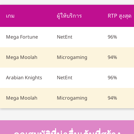
เกม
ผู้ให้บริการ
RTP สูงสุด
Mega Fortune
NetEnt
96%
Mega Moolah
Microgaming
94%
Arabian Knights
NetEnt
96%
Mega Moolah
Microgaming
94%