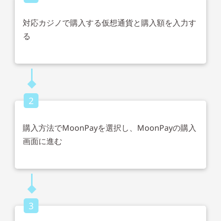
対応カジノで購入する仮想通貨と購入額を入力す
る
2
購入方法でMoonPayを選択し、MoonPayの購入
画面に進む
3