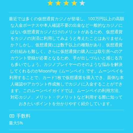
最近では多くの仮想通貨カジノが登場し、100万円以上の高額
な入金ボーナスや本人確認不要の出金など一般的なカジノに
はない仮想通貨カジノだけのメリットがあるため、仮想通貨
をカジノの決済に利用してみようと考えたことはありません
か？しかし、仮想通貨には数千以上の種類があり、仮想通貨
の仕組みも難しく、さらに仮想通貨の購入には取引所へのア
カウント登録が必要となるため、手が出しづらいと感じる方
も多いでしょう。カジノプレイヤーのそのような悩みを解決
してくれるのがMoonPay（ムーンペイ）です。ムーンペイを
利用することで、カード1枚で仮想通貨を購入でき、面倒な本
人確認やアカウント作成無しでカジノに入金することができ
ます。このムーンペイガイドでは、ムーンペイの利用方法、
対応カジノ、メリット・デメリットなど利用する際に知って
おきたいポイントを分かりやすく紹介しています。
手数料
最大5%