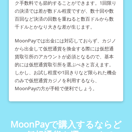
ク手数料でも節約することができます。1回限り
の決済では差が数ドル程度ですが、数十回や数
百回など決済の回数を重ねると数百ドルから数
千ドルとかなり大きな差が生じます。
MoonPayでは出金には対応しておらず、カジノ
から出金して仮想通貨を換金する際には仮想通
貨取引所のアカウントが必須となるので、基本
的には仮想通貨取引所を選ぶべきと言えます。
しかし、お試し程度や1回きりなど限られた機会
のみで仮想通貨カジノを利用するなら、
MoonPayの方が手軽で便利でしょう。
MoonPayで購入するならど