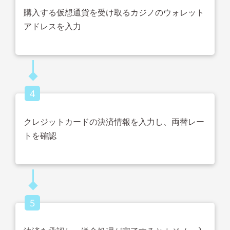
購入する仮想通貨を受け取るカジノのウォレット
アドレスを入力
4
クレジットカードの決済情報を入力し、両替レー
トを確認
5