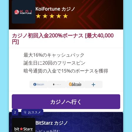
KoiFortune カジノ
カジノ初回入金200%ボーナス [最大40,000
円]
最大16%のキャッシュバック
誕生日に20回のフリースピン
暗号通貨の入金で15%のボーナスを獲得
+
カジノへ行く
2
おススメ
BitStarz カジノ
レビューを読む