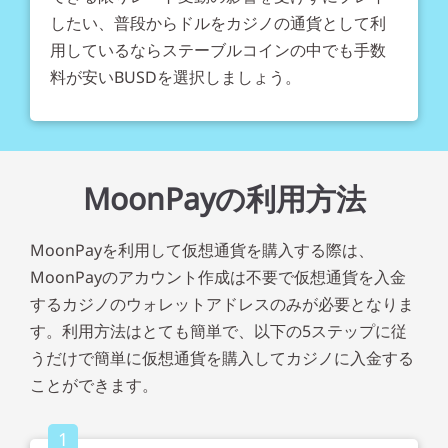
したい、普段からドルをカジノの通貨として利
用しているならステーブルコインの中でも手数
料が安いBUSDを選択しましょう。
MoonPayの利用方法
MoonPayを利用して仮想通貨を購入する際は、
MoonPayのアカウント作成は不要で仮想通貨を入金
するカジノのウォレットアドレスのみが必要となりま
す。利用方法はとても簡単で、以下の5ステップに従
うだけで簡単に仮想通貨を購入してカジノに入金する
ことができます。
1