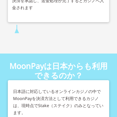
決済を承認し、送金処理が完了するとカジノへ入
金されます
MoonPayは日本からも利用
できるのか？
日本語に対応しているオンラインカジノの中で
MoonPayを決済方法として利用できるカジノ
は、現時点でStake（ステイク）のみとなってい
ます。