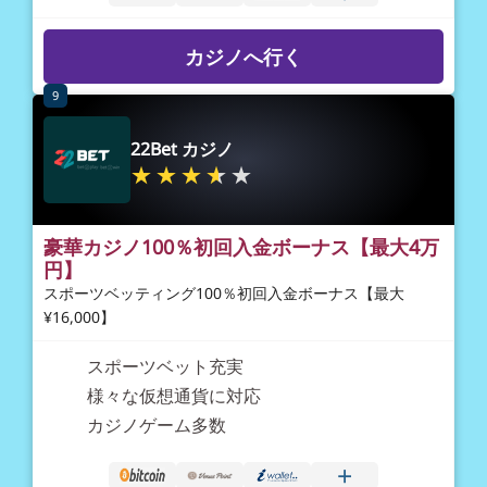
カジノへ行く
9
22Bet カジノ
豪華カジノ100％初回入金ボーナス【最大4万
円】
スポーツベッティング100％初回入金ボーナス【最大
¥16,000】
スポーツベット充実
様々な仮想通貨に対応
カジノゲーム多数
+