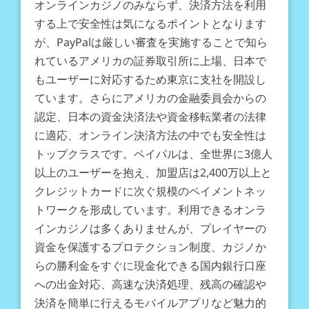
オンラインカジノのみならず、決済方法を利用
する上で安全性は気になるポイントとなります
が、PayPalは厳しい審査を実施することで知ら
れているアメリカの証券取引所に上場、日本で
もユーザーに対応するため東京に支社を開設し
ています。さらにアメリカの金融委員会からの
認定、日本の資金決済法や資金移転業者の法律
に適応、オンライン決済方法の中でも安全性は
トップクラスです。ペイパルは、全世界に3億人
以上のユーザーを抱え、加盟店は2,400万以上と
クレジットカードに次ぐ規模のペイメントネッ
トワークを形成しています。利用できるオンラ
インカジノは多くありませんが、プレイヤーの
資金を保護するプロテクション制度、カジノか
らの勝利金をすぐに現金化できる国内銀行口座
への出金対応、高速な決済処理、残高の確認や
決済を簡単に行えるモバイルアプリなど魅力的