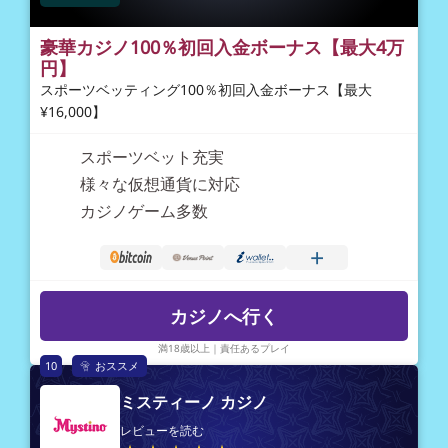
豪華カジノ100％初回入金ボーナス【最大4万
円】
スポーツベッティング100％初回入金ボーナス【最大
¥16,000】
スポーツベット充実
様々な仮想通貨に対応
カジノゲーム多数
+
カジノへ行く
満18歳以上｜責任あるプレイ
10
おススメ
ミスティーノ カジノ
レビューを読む