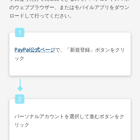
のウェブブラウザー、またはモバイルアプリをダウン
ロードして行ってください。
1
PayPal公式ページ
で、「新規登録」ボタンをクリ
ック
2
パーソナルアカウントを選択して進むボタンをク
リック