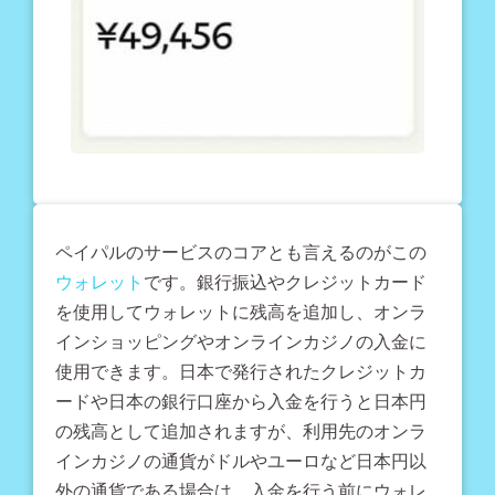
ペイパルのサービスのコアとも言えるのがこの
ウォレット
です。銀行振込やクレジットカード
を使用してウォレットに残高を追加し、オンラ
インショッピングやオンラインカジノの入金に
使用できます。日本で発行されたクレジットカ
ードや日本の銀行口座から入金を行うと日本円
の残高として追加されますが、利用先のオンラ
インカジノの通貨がドルやユーロなど日本円以
外の通貨である場合は、入金を行う前にウォレ