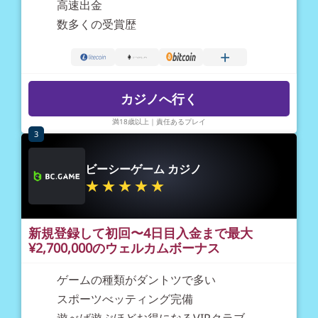
高速出金
数多くの受賞歴
+
カジノへ行く
満18歳以上｜責任あるプレイ
3
ビーシーゲーム カジノ
新規登録して初回〜4日目入金まで最大
¥2,700,000のウェルカムボーナス
ゲームの種類がダントツで多い
スポーツべッティング完備