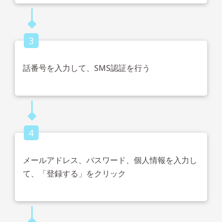
3
話番号を入力して、SMS認証を行う
4
メールアドレス、パスワード、個人情報を入力し
て、「登録する」をクリック