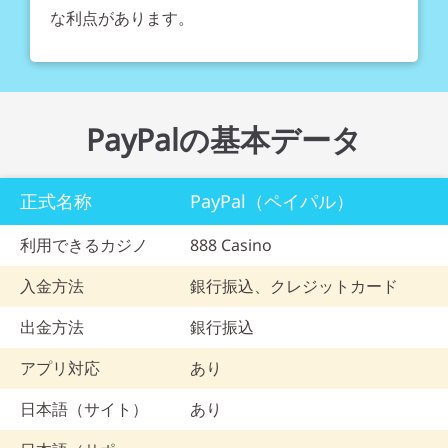
な利点があります。
PayPalの基本データ
正式名称
PayPal（ペイパル）
利用できるカジノ
888 Casino
入金方法
銀行振込、クレジットカード
出金方法
銀行振込
アプリ対応
あり
日本語（サイト）
あり