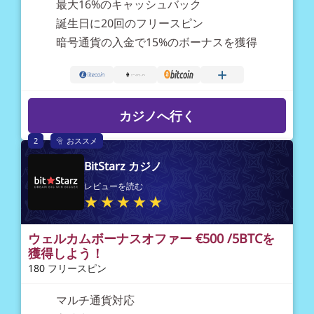
最大16%のキャッシュバック
誕生日に20回のフリースピン
暗号通貨の入金で15%のボーナスを獲得
+
カジノへ行く
2
おススメ
BitStarz カジノ
レビューを読む
ウェルカムボーナスオファー €500 /5BTCを
獲得しよう！
180 フリースピン
マルチ通貨対応