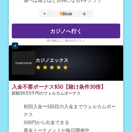
遊べば遊ぶほどお得になるVIPクラブ
+
カジノへ行く
満18歳以上｜責任あるプレイ
4
カジノエックス
入金不要ボーナス$50【賭け条件30倍】
総額39万5千円のウェルカムボーナス
初回入金〜5回目の入金までウェルカムボー
ナス
500円から出金できる
賞金トーナメントが毎日開催中